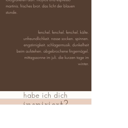
martinis. frisches brot. das licht der blauen
stunde.
fenchel. fenchel. fenchel. kälte.
unfreundlichkeit. nasse socken. spinnen.
engstirnigkeit. schlagermusik. dunkelheit
beim aufstehen. abgebrochene fingernägel.
mittagssonne im juli. die kurzen tage im
winter.
habe ich dich
inspirier
t?