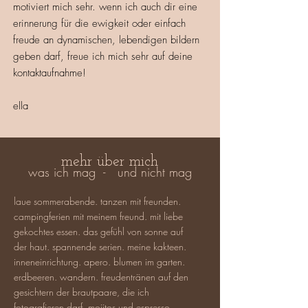
motiviert mich sehr. wenn ich auch dir eine
erinnerung für die ewigkeit oder einfach
freude an dynamischen, lebendigen bildern
geben darf, freue ich mich sehr auf deine
kontaktaufnahme!
ella
mehr über mich
was ich mag - und nicht mag
laue sommerabende. tanzen mit freunden.
campingferien mit meinem freund. mit liebe
gekochtes essen. das gefühl von sonne auf
der haut. spannende serien. meine kakteen.
inneneinrichtung. apero. blumen im garten.
erdbeeren. wandern. freudentränen auf den
gesichtern der brautpaare, die ich
fotografieren darf. mojitos und espresso