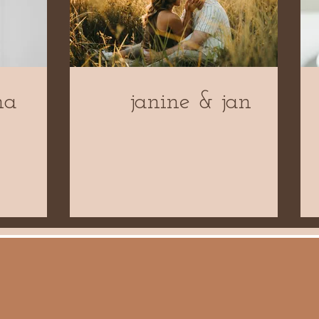
na
janine & jan