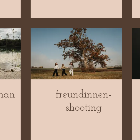
man
freundinnen-
shooting