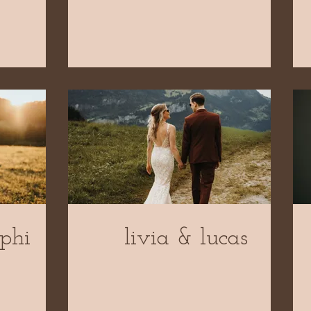
aphi
livia & lucas