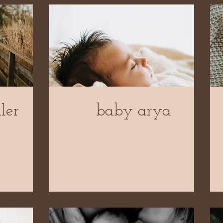
ler
baby arya