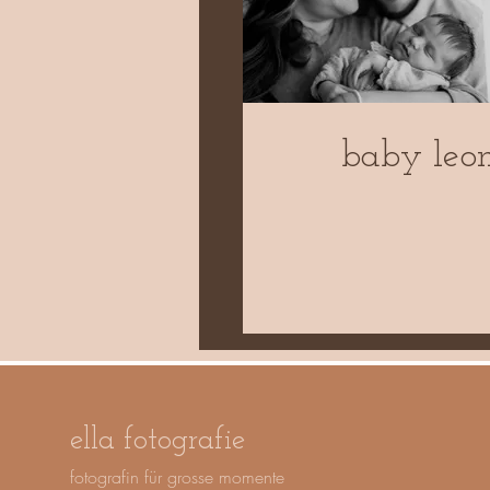
baby leo
ella fotografie
fotografin für grosse momente