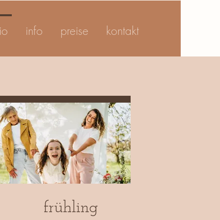
io
info
preise
kontakt
frühling