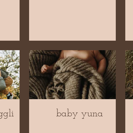
ggli
baby yuna