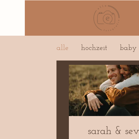
alle
hochzeit
baby
sarah & sev