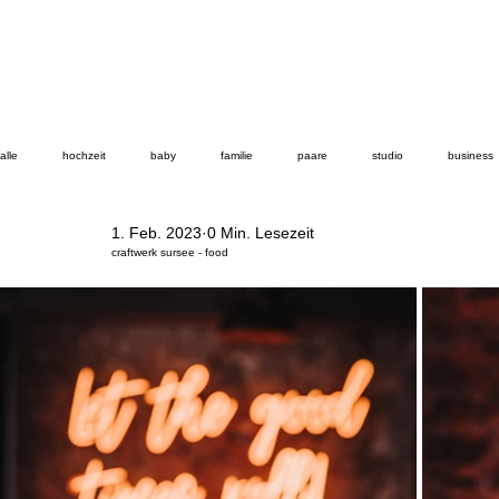
alle
hochzeit
baby
familie
paare
studio
business
1. Feb. 2023
0 Min. Lesezeit
craftwerk sursee - food