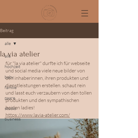
Beitrag
alle
la via atelier
alle
für "la via atelier" durfte ich für webseite 
hochzeit
und social media viele neue bilder von 
baby
den inhaberinnen, ihren produkten und 
dienstleistungen erstellen. schaut rein 
familie
und lasst euch verzaubern von den tollen 
paare
produkten und den sympathischen 
beiden ladies!
studio
https://www.lavia-atelier.com/
business